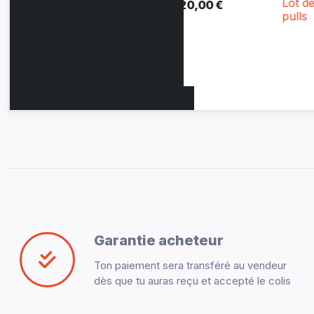
Lot de
Lot de
0 €
20,00 €
25,00 €
33
pulls
tshirts
femme
S
Garantie acheteur
Ton paiement sera transféré au vendeur
dès que tu auras reçu et accepté le colis