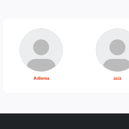
Adlema
aziz