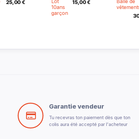
Lot
Balle de
15,00 €
10ans
vêtements
garçon
300,00 €
Garantie vendeur
Tu recevras ton paiement dès que ton
colis aura été accepté par l'acheteur